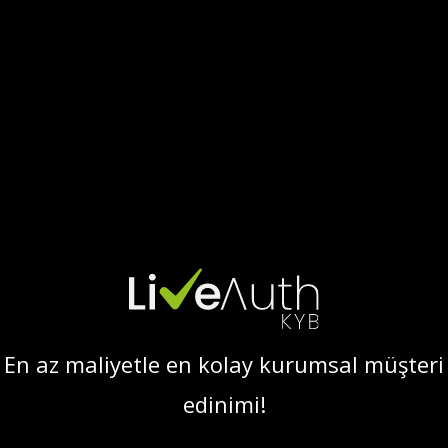
WhitePaper
İletişim
—
İNDİR
ücretsiz
En az maliyetle en kolay kurumsal müşteri
edinimi!