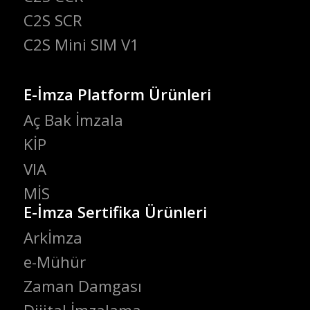
C2S SCR
C2S Mini SIM V1
E-İmza Platform Ürünleri
Aç Bak İmzala
KİP
VIA
MİS
E-İmza Sertifika Ürünleri
Arkİmza
e-Mühür
Zaman Damgası