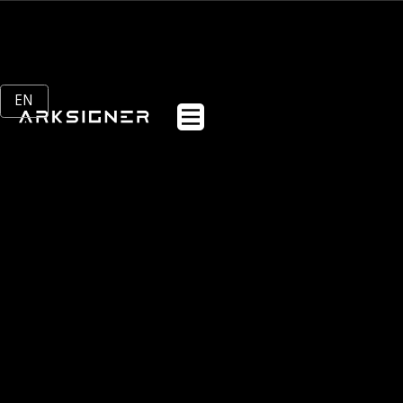
EN
Anasayfa
Webflow Homepage
Kurumsal
Sektörler
Ürünler
Müşteriler
Blog