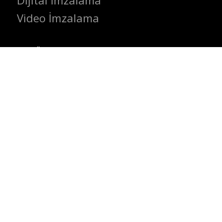
Dijital İmzalama
Video İmzalama
SEKTÖRLER
Finans Sektörü
Perakende Sektörü
Sağlık Sektörü
Kamu Sektörü
Eğitim Sektörü
KAYNAKLAR
Blog
Whitepaper