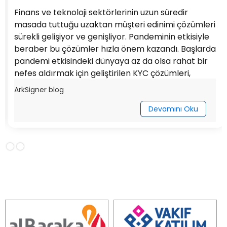
Finans ve teknoloji sektörlerinin uzun süredir
masada tuttuğu uzaktan müşteri edinimi çözümleri
sürekli gelişiyor ve genişliyor. Pandeminin etkisiyle
beraber bu çözümler hızla önem kazandı. Başlarda
pandemi etkisindeki dünyaya az da olsa rahat bir
nefes aldırmak için geliştirilen KYC çözümleri,
bireysel müşterileri kapsıyordu. Ancak, müşteri
ArkSigner blog
gereksinimleri yeni bir soruyu daha ortaya çıkardı:
KYB nedir?
Devamını Oku
Slide 2 of 2.