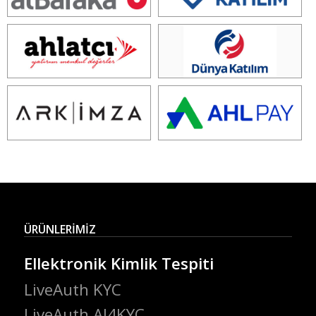
ÜRÜNLERİMİZ
Ellektronik Kimlik Tespiti
LiveAuth KYC
LiveAuth AI4KYC