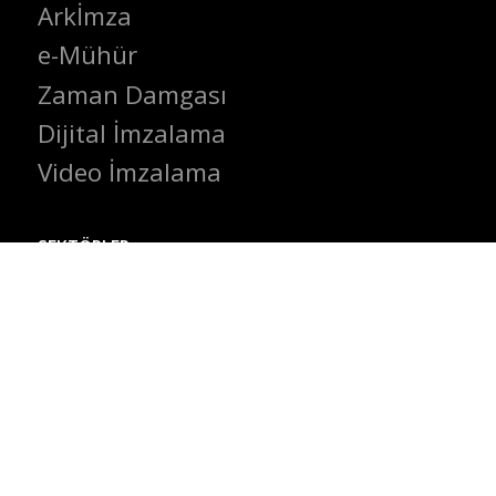
Arkİmza
e-Mühür
Zaman Damgası
Dijital İmzalama
Video İmzalama
SEKTÖRLER
Finans Sektörü
Perakende Sektörü
Sağlık Sektörü
Kamu Sektörü
Eğitim Sektörü