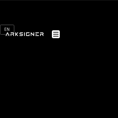
EN
Anasayfa
Webflow Homepage
Kurumsal
Sektörler
Ürünler
Müşteriler
Blog