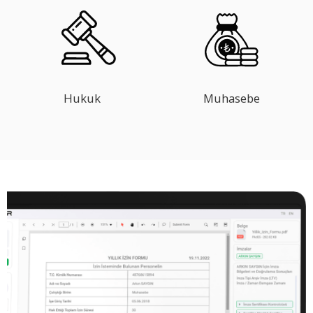
Hukuk
Muhasebe
Mevzuata uygun, hazır, güvenli uçtan uca
e-İmza!
Kurum ve kuruluşlarda elektronik e-İmza çözümü
olarak VIA’yı tercih ederek iş süreçlerinizi çok daha