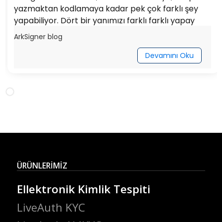
yazmaktan kodlamaya kadar pek çok farklı şey
yapabiliyor. Dört bir yanımızı farklı farklı yapay
zeka uygulamaları sararken fintech ve bankacılık
ArkSigner blog
sektörüne de sıra çoktan geldi.
Devamını Oku
ÜRÜNLERİMİZ
Ellektronik Kimlik Tespiti
LiveAuth KYC