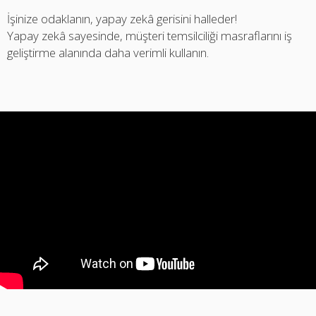
İşinize odaklanın, yapay zekâ gerisini halleder!
Yapay zekâ sayesinde, müşteri temsilciliği masraflarını iş
geliştirme alanında daha verimli kullanın.