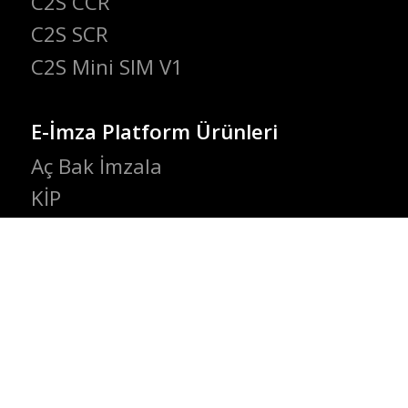
C2S CCR
C2S SCR
C2S Mini SIM V1
E-İmza Platform Ürünleri
Aç Bak İmzala
KİP
VIA
MİS
E-İmza Sertifika Ürünleri
Arkİmza
e-Mühür
Zaman Damgası