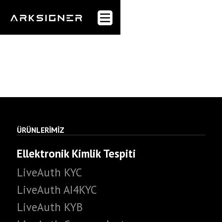
Anasayfa
Webflow Homepage
Kurumsal
Sektörler
Ürünler
ÜRÜNLERİMİZ
Müşteriler
Ellektronik Kimlik Tespiti
Blog
LiveAuth KYC
LiveAuth AI4KYC
WhitePaper
LiveAuth KYB