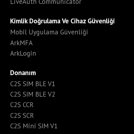
LiveAuth Communicator
İletişim
Kimlik Doğrulama Ve Cihaz Güvenliği
—
İNDİR
Mobil Uygulama Güvenliği
ücretsiz
ArkMFA
ArkLogin
Donanım
C2S SIM BLE V1
C2S SIM BLE V2
C2S CCR
C2S SCR
C2S Mini SIM V1