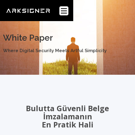
Anasayfa
Webflow Homepage
Kurumsal
White Paper
Sektörler
Where Digital Security Meets Artful Simplicity
Ürünler
Müşteriler
Blog
Bulutta Güvenli Belge
İmzalamanın
WhitePaper
En Pratik Hali