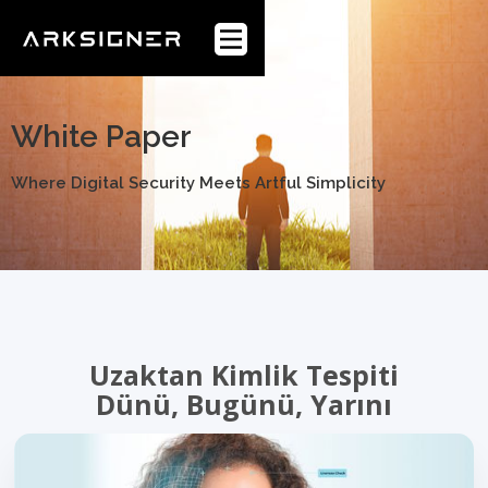
Anasayfa
Webflow Homepage
Kurumsal
White Paper
Sektörler
Where Digital Security Meets Artful Simplicity
Ürünler
Müşteriler
Blog
Uzaktan Kimlik Tespiti
Dünü, Bugünü, Yarını
WhitePaper