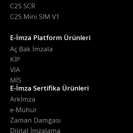
C2S SCR
C2S Mini SIM V1
E-İmza Platform Ürünleri
Aç Bak İmzala
KİP
VIA
MİS
E-İmza Sertifika Ürünleri
Arkİmza
e-Mühür
Zaman Damgası
Dijital İmzalama